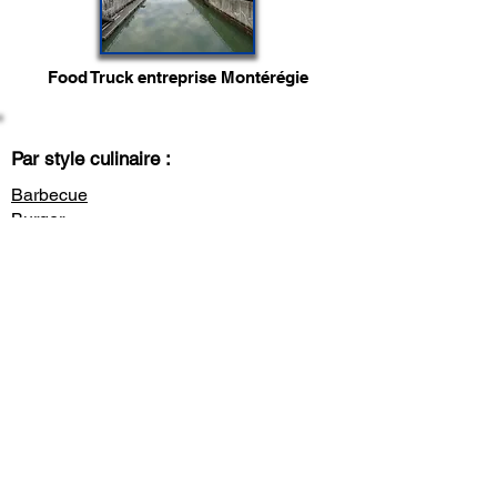
Food Truck entreprise Montérégie
Par style culinaire :
Barbecue
Burger
Churros
Crème glacée
Crêpes
Donuts
Empanadas
Glace
Grec
Indien
Libanais
Mexicain
Pizza